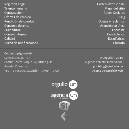
Régimen Legal
Correo institucional
Talento humano
Mapa del sitio
Contratación
Redes Sociales
Ofertas de empleo
FAQ
Rendición de cuentas
Quejas y reclamos
Concurso docente
Atención en línea
Pago Virtual
Encuesta
Control interno
Contáctenos
Calidad
Estadísticas
Buzón de notificaciones
Glosario
Contacto página web:
Calle 44 No. 45 – 67
© Copyright 2018
Camilo Torres Bloque B6, ultimo piso
Algunos derechos reservados.
Bogotá, Colombia
pri_fibog@unal.edu.co
+57 1-3165000, Extensión 10709 - 10724
Acerca de este sitio web